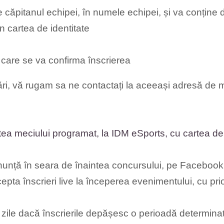
 căpitanul echipei, în numele echipei, și va conține d
 cartea de identitate
 care se va confirma înscrierea
ri, vă rugam sa ne contactați la aceeași adresă de m
ea meciului programat, la IDM eSports, cu cartea de 
nță în seara de înaintea concursului, pe Facebook, î
epta înscrieri live la începerea evenimentului, cu prior
 zile dacă înscrierile depășesc o perioadă determinat