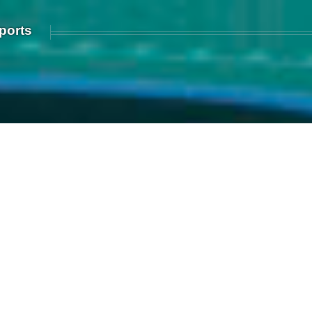
ports
s