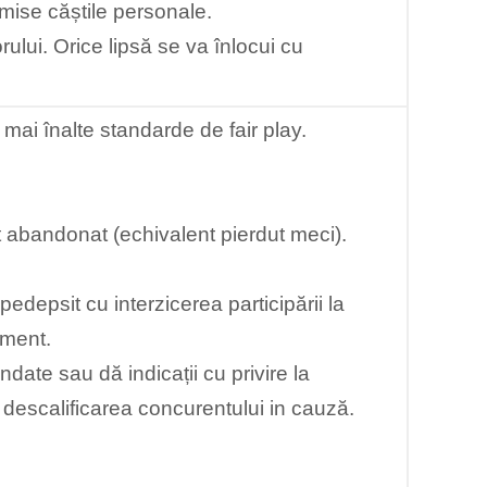
rmise căștile personale.
ului. Orice lipsă se va înlocui cu
mai înalte standarde de fair play.
t abandonat (echivalent pierdut meci).
pedepsit cu interzicerea participării la
ament.
date sau dă indicații cu privire la
a descalificarea concurentului in cauză.