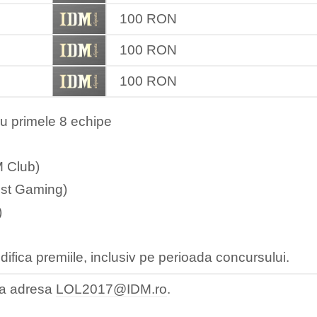
100 RON
100 RON
100 RON
u primele 8 echipe
 Club)
st Gaming)
)
fica premiile, inclusiv pe perioada concursului.
 la adresa
LOL2017@IDM.ro
.