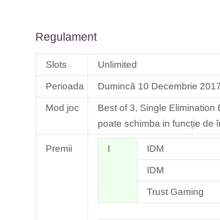
Regulament
Slots
Unlimited
Perioada
Dumincă 10 Decembrie 201
Mod joc
Best of 3, Single Elimination 
poate schimba in funcție de în
Premii
I
IDM
IDM
Trust Gaming