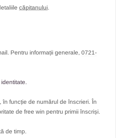
etaliile
căpitanului
.
ail. Pentru informații generale,
0721-
identitate.
n funcție de numărul de înscrieri. În
itate de free win pentru primii înscriși.
ă de timp.