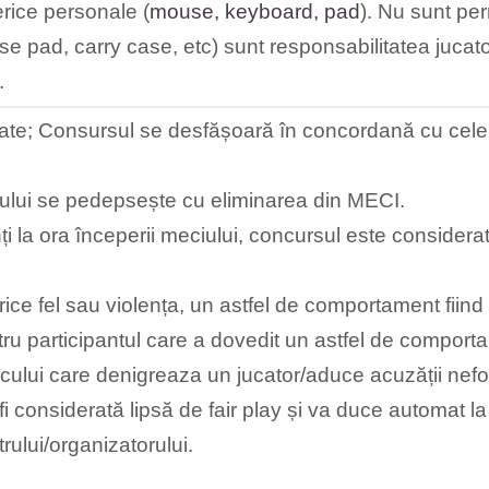
rice personale (
mouse, keyboard, pad
). Nu sunt pe
se pad, carry case, etc) sunt responsabilitatea jucator
.
itrate; Consursul se desfășoară în concordană cu cele 
arului se pedepsește cu eliminarea din MECI.
ți la ora începerii meciului, concursul este considera
rice fel sau violența, un astfel de comportament fiind 
u participantul care a dovedit un astfel de comport
ocului care denigreaza un jucator/aduce acuzății nefon
fi considerată lipsă de fair play și va duce automat l
rului/organizatorului.